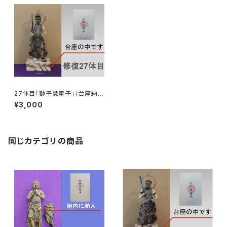
27体目「獅子慧童子」（台座納
入）
¥3,000
同じカテゴリの商品