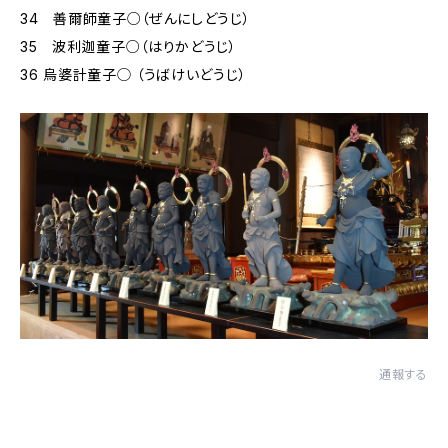
34 善爾師童子○（ぜんにしどうじ）
35 波利迦童子○（はりかどうじ）
36 烏婆計童子◯ （うばけいどうじ）
通報する