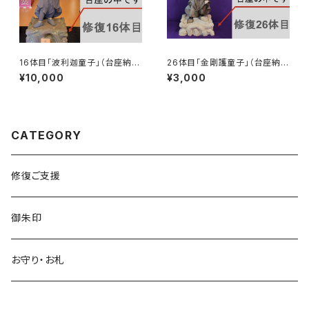
16体目「波利迦童子」（台座納
26体目「金剛護童子」（台座納
入）
入）
¥10,000
¥3,000
CATEGORY
修復ご支援
御朱印
お守り・お札