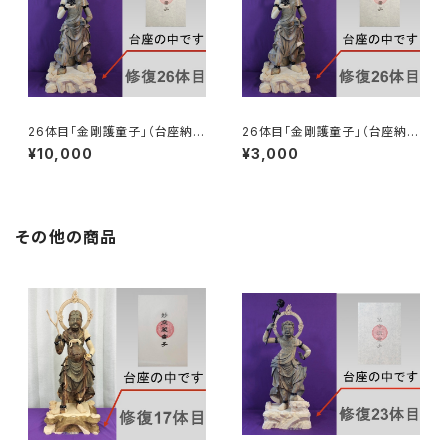
26体目「金剛護童子」（台座納
26体目「金剛護童子」（台座納
入）
入）
¥10,000
¥3,000
その他の商品