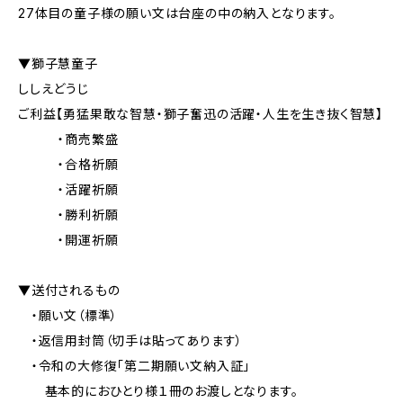
27体目の童子様の願い文は台座の中の納入となります。
▼獅子慧童子
ししえどうじ
ご利益【勇猛果敢な智慧・獅子奮迅の活躍・人生を生き抜く智慧】
・商売繁盛
・合格祈願
・活躍祈願
・勝利祈願
・開運祈願
▼送付されるもの
・願い文（標準）
・返信用封筒（切手は貼ってあります）
・令和の大修復「第二期願い文納入証」
基本的におひとり様１冊のお渡しとなります。