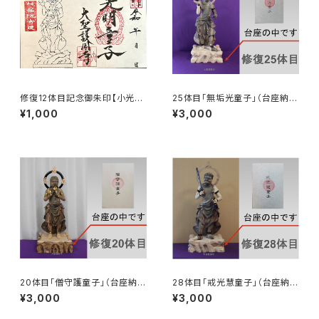
修復12体目記念御朱印【小光明
25体目「無垢光童子」（台座納
童子】
入）
¥1,000
¥3,000
20体目「僧守護童子」（台座納
28体目「戒光慧童子」（台座納
入）
入）
¥3,000
¥3,000