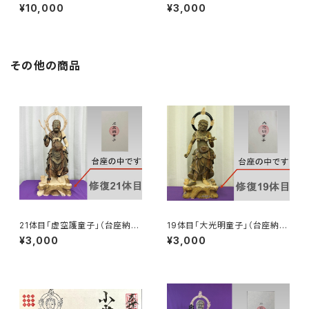
入）
入）
¥10,000
¥3,000
その他の商品
21体目「虚空護童子」（台座納
19体目「大光明童子」（台座納
入）
入）
¥3,000
¥3,000