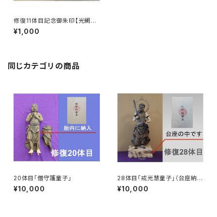
修復11体目記念御朱印【光網勝
童子】
¥1,000
同じカテゴリの商品
20体目「僧守護童子」
28体目「戒光慧童子」（台座納
入）
¥10,000
¥10,000