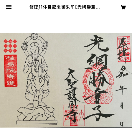
修復11体目記念御朱印【光網勝童子】
| 大聖護国寺オンライン受付