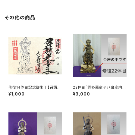
その他の商品
修復14体目記念御朱印【召請光
22体目「質多羅童子」（台座納
童子】
入）
¥1,000
¥3,000