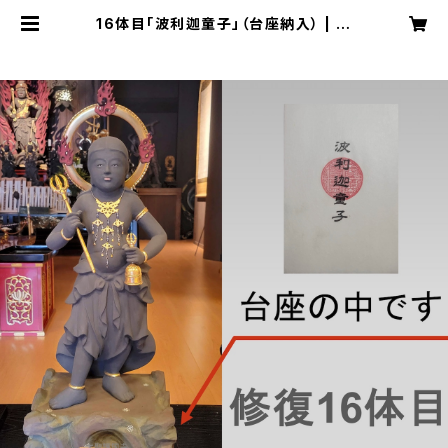
16体目「波利迦童子」（台座納入） | 大
聖護国寺オンライン受付