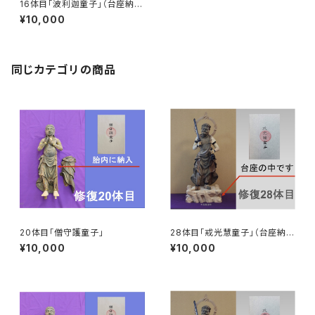
16体目「波利迦童子」（台座納
入）
¥10,000
同じカテゴリの商品
20体目「僧守護童子」
28体目「戒光慧童子」（台座納
入）
¥10,000
¥10,000