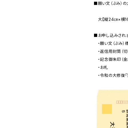
■願い文（ぶみ）の
大【縦24㎝×横1
■お申し込みされ
・願い文（ぶみ）
・返信用封筒（切
・記念御朱印（金紙
・お札
・令和の大修復「