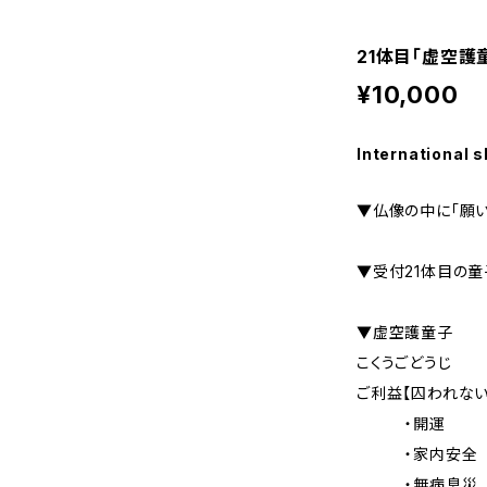
21体目「虚空護
¥10,000
International s
▼仏像の中に「願
▼受付21体目の
▼虚空護童子
こくうごどうじ
ご利益【囚われな
・開運
・家内安全
・無病息災