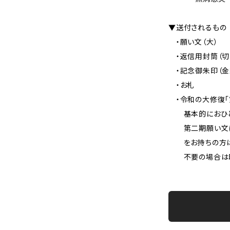
▼送付されるもの
・願い文（大）
・返信用封筒（切
・記念御朱印（金紙
・お札
・令和の大修復「
基本的におひとり
第二期願い文に既
をお持ちの方は備
不要の場合は印