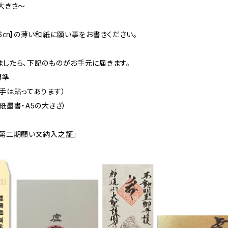
大きさ〜
6㎝】の薄い和紙に願い事をお書きください。
ましたら、下記のものがお手元に届きます。
標準
手は貼ってあります）
墨書・A5の大きさ）
第二期願い文納入之証」